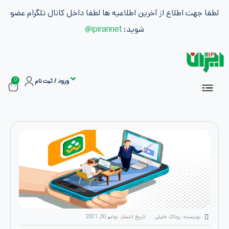
طلاع از آخرین اطلاعیه ها لطفا داخل کانال تلگرام عضو
شوید:
ipirannet@
0
ورود / ثبت نام
سفارشات
ان
اشتراک ها
بازاریابی و کسب درآمد
ه: روناک خلیلی
تاریخ انتشار:
نوامبر 30, 2021