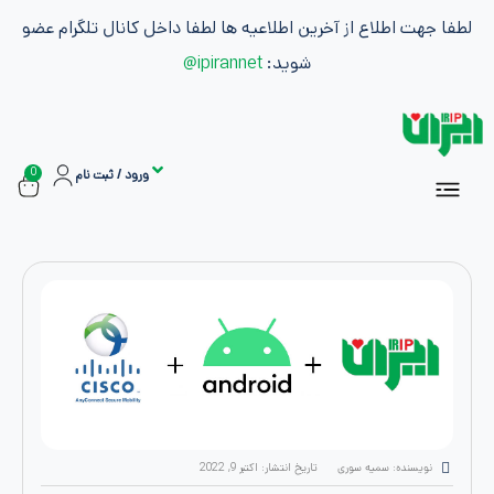
طلاع از آخرین اطلاعیه ها لطفا داخل کانال تلگرام عضو
شوید:
ipirannet@
0
ورود / ثبت نام
سفارشات
ان
اشتراک ها
بازاریابی و کسب درآمد
ه: سمیه سوری
تاریخ انتشار:
اکتبر 9, 2022