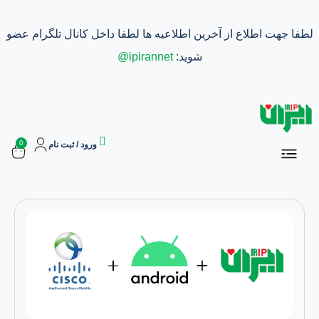
لطفا جهت اطلاع از آخرین اطلاعیه ها لطفا داخل کانال تلگرام عضو
شوید:
ipirannet@
0
آموزش ها
درباره ما
تماس با ما
خرید وی پی ان ایران
ورود / ثبت نام
سفارشات
اشتراک ها
بازاریابی و کسب درآمد