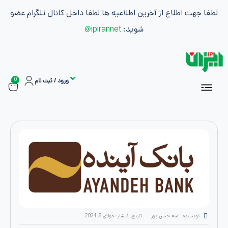
طلاع از آخرین اطلاعیه ها لطفا داخل کانال تلگرام عضو
شوید:
ipirannet@
0
ورود / ثبت نام
سفارشات
ان
اشتراک ها
بازاریابی و کسب درآمد
ه: آمنه حسن پور
تاریخ انتشار:
جولای 8, 2024