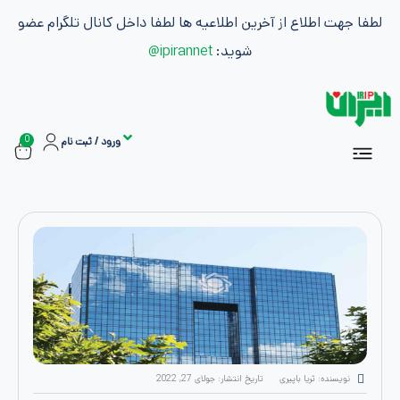
طلاع از آخرین اطلاعیه ها لطفا داخل کانال تلگرام عضو
شوید:
ipirannet@
0
ورود / ثبت نام
سفارشات
ان
اشتراک ها
بازاریابی و کسب درآمد
: ثریا باپیری
تاریخ انتشار:
جولای 27, 2022