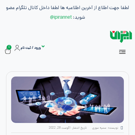
طلاع از آخرین اطلاعیه ها لطفا داخل کانال تلگرام عضو
شوید:
ipirannet@
0
ورود / ثبت نام
سفارشات
ان
اشتراک ها
بازاریابی و کسب درآمد
ه: سمیه سوری
تاریخ انتشار:
آگوست 28, 2022