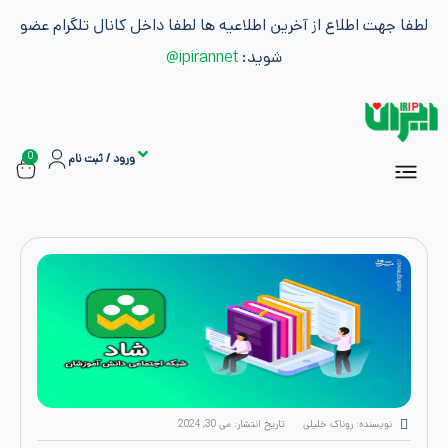
طلاع از آخرین اطلاعیه ها لطفا داخل کانال تلگرام عضو
شوید:
ipirannet@
0
ورود / ثبت نام
سفارشات
ان
اشتراک ها
بازاریابی و کسب درآمد
ه: روناک خلیلی
تاریخ انتشار:
می 30, 2024