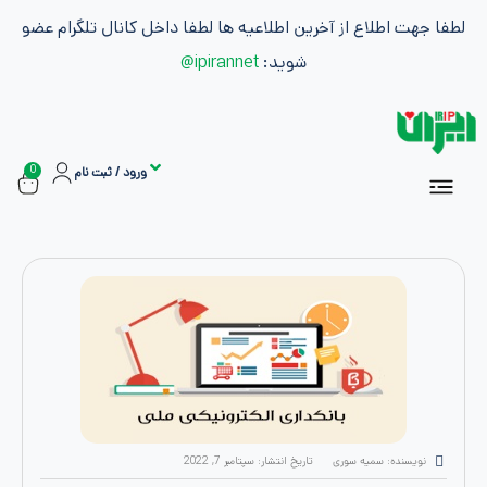
طلاع از آخرین اطلاعیه ها لطفا داخل کانال تلگرام عضو
شوید:
ipirannet@
0
ورود / ثبت نام
سفارشات
ان
اشتراک ها
بازاریابی و کسب درآمد
ه: سمیه سوری
تاریخ انتشار:
سپتامبر 7, 2022