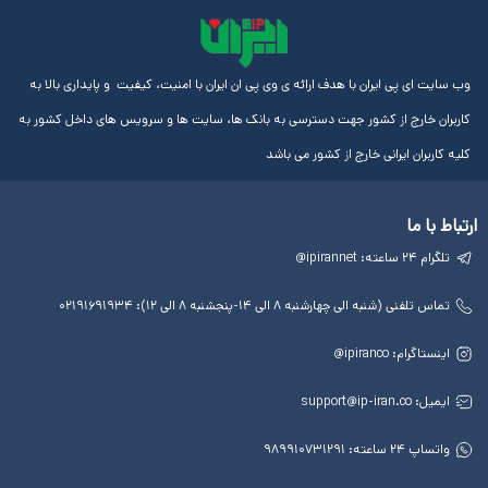
ایران با هدف ارائه ی وی پی ان ایران با امنیت، کیفیت و پایداری بالا به
از کشور جهت دسترسی به بانک ها، سایت ها و سرویس های داخل کشور به
رانی خارج از کشور می باشد
لینک
آموزش
مجوز
های
ها
ها
مفید
آی پی
چهارشنبه ۸ الی ۱۴-پنجشنبه ۸ الی ۱۲): ۰۲۱۹۱۶۹۱۹۳۴
درباره
ایران
ip@
آی
برای
پی
اندروید
ایران
آی پی