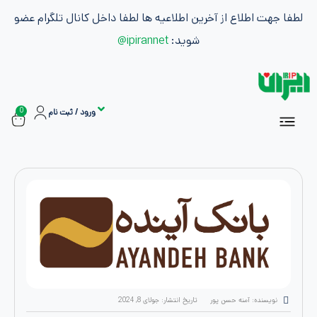
طلاع از آخرین اطلاعیه ها لطفا داخل کانال تلگرام عضو
شوید:
ipirannet@
0
ورود / ثبت نام
سفارشات
ان
اشتراک ها
بازاریابی و کسب درآمد
ه: آمنه حسن پور
تاریخ انتشار:
جولای 8, 2024