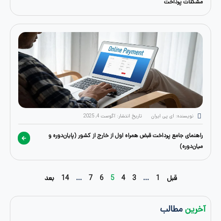
رداخت
: ای پی ایران
تاریخ انتشار:
آگوست 4, 2025
مع پرداخت قبض همراه اول از خارج از کشور (پایان‌دوره و
قبل
1
…
3
4
5
6
7
…
14
بعد
طالب