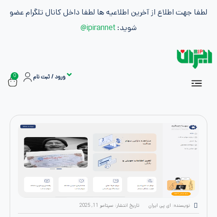
طلاع از آخرین اطلاعیه ها لطفا داخل کانال تلگرام عضو
شوید:
ipirannet@
0
ورود / ثبت نام
سفارشات
ان
اشتراک ها
بازاریابی و کسب درآمد
: ای پی ایران
تاریخ انتشار:
سپتامبر 11, 2025