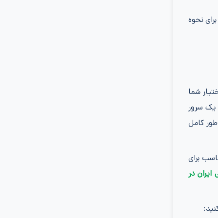
و ایمن را برای نحوه
یران ثابت و اختصاصی در اختیار شما
 طریق یک سرور
ضمین هویت ایرانی شما نزد سامانه بانکی است که خطای “Access Denied” را به‌طور کامل
یل مسائل امنیتی، نسبت به VPNهای عمومی و رایگان بسیار حساس هستند. حتماً از سرویس‌های VPN مناسب برای
 ایران در
نید: